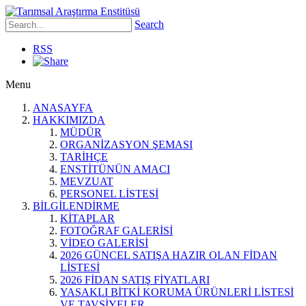
Search
RSS
Menu
ANASAYFA
HAKKIMIZDA
MÜDÜR
ORGANİZASYON ŞEMASI
TARİHÇE
ENSTİTÜNÜN AMACI
MEVZUAT
PERSONEL LİSTESİ
BİLGİLENDİRME
KİTAPLAR
FOTOĞRAF GALERİSİ
VİDEO GALERİSİ
2026 GÜNCEL SATIŞA HAZIR OLAN FİDAN
LİSTESİ
2026 FİDAN SATIŞ FİYATLARI
YASAKLI BİTKİ KORUMA ÜRÜNLERİ LİSTESİ
VE TAVSİYELER