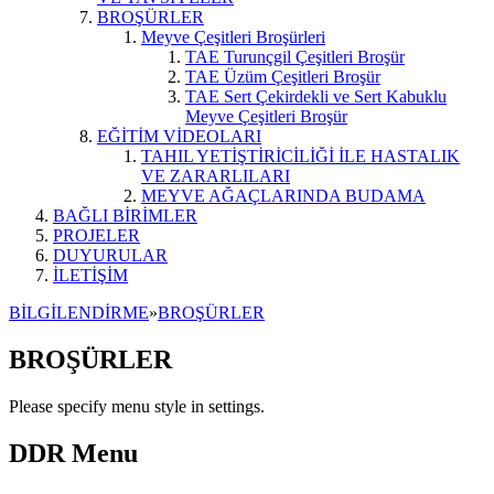
BROŞÜRLER
Meyve Çeşitleri Broşürleri
TAE Turunçgil Çeşitleri Broşür
TAE Üzüm Çeşitleri Broşür
TAE Sert Çekirdekli ve Sert Kabuklu
Meyve Çeşitleri Broşür
EĞİTİM VİDEOLARI
TAHIL YETİŞTİRİCİLİĞİ İLE HASTALIK
VE ZARARLILARI
MEYVE AĞAÇLARINDA BUDAMA
BAĞLI BİRİMLER
PROJELER
DUYURULAR
İLETİŞİM
BİLGİLENDİRME
»
BROŞÜRLER
BROŞÜRLER
Please specify menu style in settings.
DDR Menu